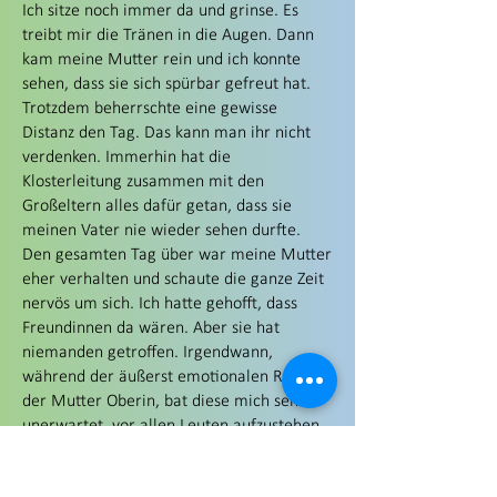
Ich sitze noch immer da und grinse. Es
treibt mir die Tränen in die Augen. Dann
kam meine Mutter rein und ich konnte
sehen, dass sie sich spürbar gefreut hat.
Trotzdem beherrschte eine gewisse
Distanz den Tag. Das kann man ihr nicht
verdenken. Immerhin hat die
Klosterleitung zusammen mit den
Großeltern alles dafür getan, dass sie
meinen Vater nie wieder sehen durfte.
Den gesamten Tag über war meine Mutter
eher verhalten und schaute die ganze Zeit
nervös um sich. Ich hatte gehofft, dass
Freundinnen da wären. Aber sie hat
niemanden getroffen. Irgendwann,
während der äußerst emotionalen Rede
der Mutter Oberin, bat diese mich sehr
unerwartet, vor allen Leuten aufzustehen.
Ich war bei den ersten Kindern, die in
diesen heiligen Hallen das Licht der Welt