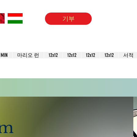
기부
MIN
마리오 런
12x12
12x12
12x12
12x12
서적
um