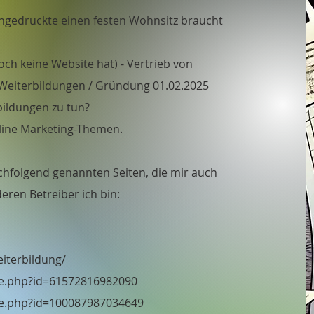
ingedruckte einen festen Wohnsitz braucht
och keine Website hat) - Vertrieb von
I-Weiterbildungen / Gründung 01.02.2025
bildungen zu tun?
online Marketing-Themen.
achfolgend genannten Seiten, die mir auch
eren Betreiber ich bin:
iterbildung/
le.php?id=61572816982090
le.php?id=100087987034649