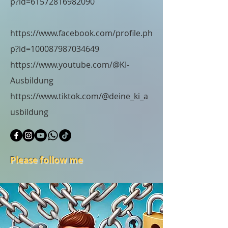
p?id=61572816982090
https://www.facebook.com/profile.ph
p?id=100087987034649
https://www.youtube.com/@KI-
Ausbildung
https://www.tiktok.com/@deine_ki_a
usbildung
Please follow me