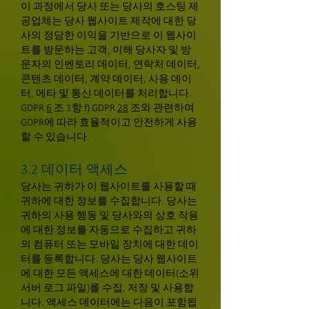
이 과정에서 당사 또는 당사의 호스팅 제
공업체는 당사 웹사이트 제작에 대한 당
사의 정당한 이익을 기반으로 이 웹사이
트를 방문하는 고객, 이해 당사자 및 방
문자의 인벤토리 데이터, 연락처 데이터,
콘텐츠 데이터, 계약 데이터, 사용 데이
터, 메타 및 통신 데이터를 처리합니다.
GDPR
6
조 1항 f) GDPR
28
조와 관련하여
GDPR에 따라 효율적이고 안전하게 사용
할 수 있습니다.
3.2 데이터 액세스
당사는 귀하가 이 웹사이트를 사용할 때
귀하에 대한 정보를 수집합니다. 당사는
귀하의 사용 행동 및 당사와의 상호 작용
에 대한 정보를 자동으로 수집하고 귀하
의 컴퓨터 또는 모바일 장치에 대한 데이
터를 등록합니다. 당사는 당사 웹사이트
에 대한 모든 액세스에 대한 데이터(소위
서버 로그 파일)를 수집, 저장 및 사용합
니다. 액세스 데이터에는 다음이 포함됩